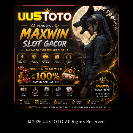
© 2026 UUSTOTO. All Rights Reserved.